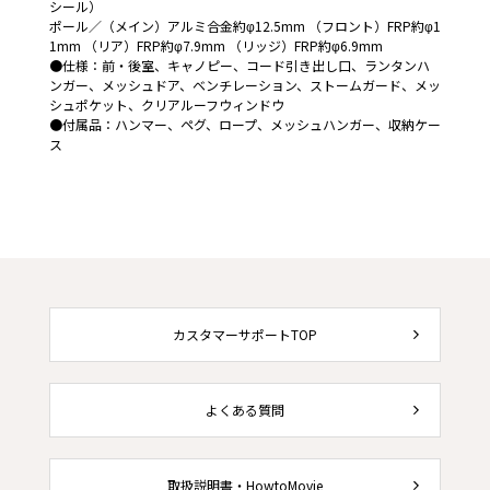
シール）
ポール／（メイン）アルミ合金約φ12.5mm （フロント）FRP約φ1
1mm （リア）FRP約φ7.9mm （リッジ）FRP約φ6.9mm
●仕様：前・後室、キャノピー、コード引き出し口、ランタンハ
ンガー、メッシュドア、ベンチレーション、ストームガード、メッ
シュポケット、クリアルーフウィンドウ
●付属品：ハンマー、ペグ、ロープ、メッシュハンガー、収納ケー
ス
カスタマーサポートTOP
よくある質問
取扱説明書・HowtoMovie