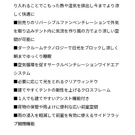
り入れることでこもった熱や湿気を排出し今までより涼
しく快適に
■別売りのリバーシブルファンベンチレーションで外気
を取り込みテント内に気流を作り風の力でより涼しい空
間が可能に
■ダークルームテクノロジーで日光をブロックし涼しく
朝までゆっくり睡眠
■空気循環を促すサークルベンチレーションワイドエア
システム
■必要に応じて光をとれるクリアウィンドウ
■建てやすくテントの剛性を上げるクロスフレーム
■１人でも建てやすいアシスト機能付き
■荷物の保管や雨よけに便利な広い前室空間
■雨の浸入を軽減して前室を有効に使えるサイドフラッ
プ開閉機能