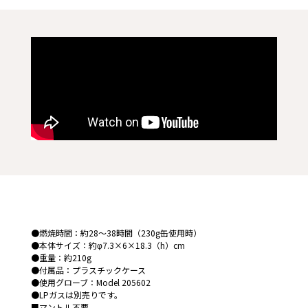
●燃焼時間：約28～38時間（230g缶使用時）
●本体サイズ：約φ7.3×6×18.3（h）cm
●重量：約210g
●付属品：プラスチックケース
●使用グローブ：Model 205602
●LPガスは別売りです。
■マントル不要