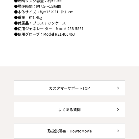
●燃料タンク容量：約590cc
●燃焼時間：約7.5～15時間
●本体サイズ：約φ16×31（h）cm
●重量：約1.4kg
●付属品：プラスチックケース
●使用ジェネレー ター：Model 288-5891
●使用グローブ：Model R214C046J
カスタマーサポートTOP
よくある質問
取扱説明書・HowtoMovie