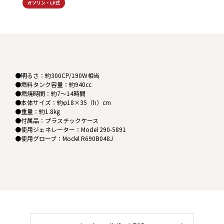
ガソリン・LP式
●明るさ：約300CP/190W相当
●燃料タンク容量：約940cc
●燃焼時間：約7～14時間
●本体サイズ：約φ18×35（h）cm
●重量：約1.8kg
●付属品：プラスチックケース
●使用ジェネレーター：Model 290-5891
●使用グローブ：Model R690B048J