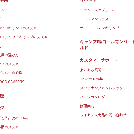
ャン！
イベントスケジュール
ぽ
コールマンフェス
のソロキャンプのススメ
ザ・コールマンキャンプ
のファミリーキャンプのススメ！
キャンプ場/コールマンパー
定
ルド
道具の選び方
カスタマーサポート
ンプのススメ
よくある質問
ャンパーの心得
How to Movie
GOOD CAMPERS
メンテナンスハンドブック
飯
パーツカタログ
修理案内
ジ
ライセンス商品お問い合わせ
そう。次の50年。
応援のススメ