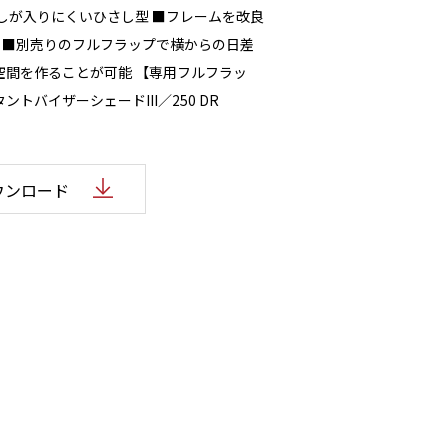
しが入りにくいひさし型 ■フレームを改良
大 ■別売りのフルフラップで横からの日差
空間を作ることが可能 【専用フルフラッ
トバイザーシェードIII／250 DR
ウンロード