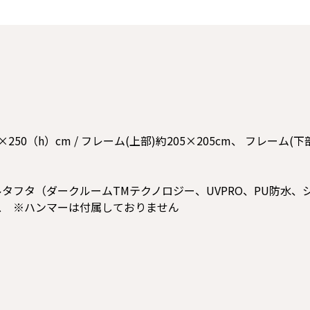
50（h）cm / フレーム(上部)約205×205cm、 フレーム(下部
ルタフタ（ダークルームTMテクノロジー、UVPRO、PU防水
ス ※ハンマーは付属しておりません