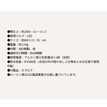
●明るさ：約20lm（ルーメン）
●使用バルブ：LED
●サイズ：約Φ8×15（h）cm
●重量：約124g
●材質：ABS樹脂、他
●連続点灯時間：約40時間
●使用電源：アルカリ単三形乾電池×4本（別売）
●防水性能：IPX4対応（水没以外の雨や水しぶき等あらゆる天候で使用
可能）
●付属品：カラビナ
●ルーメン値はLED製造業者の仕様に基づいています。