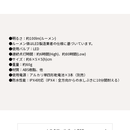
●明るさ：約100lm(ルーメン)
●ルーメン値はLED製造業者の仕様に基づいています。
●使用バルブ：LED
●連続点灯時間：約6時間(High)、約80時間(Low)
●サイズ：約6×5×5(h)cm
●重量：約60g
●材質：ABS樹脂、他
●使用電源：アルカリ単四形乾電池×3本（別売）
●防水性能：IPX4対応（IPX4：全方向からの水しぶきに10分間耐える）