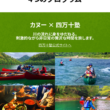
カヌー
×
四万十塾
川の流れに身をゆだねる。
刺激的ながら非日常の贅沢な
時間を旅します。
四万十塾公式サイトへ