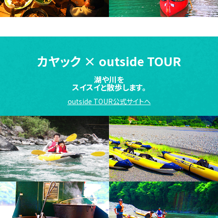
カヤック
×
outside TOUR
湖や川を
スイスイと散歩します。
outside TOUR公式サイトへ