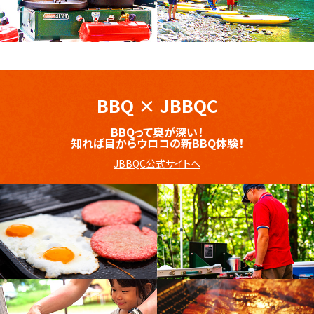
BBQ
×
JBBQC
BBQって奥が深い！
知れば目からウロコの新BBQ体験！
JBBQC公式サイトへ