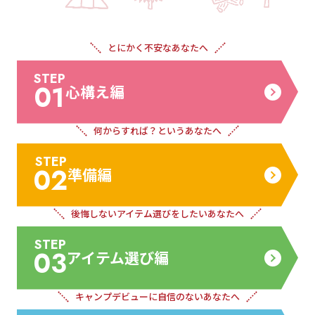
とにかく不安な
あなたへ
STEP
01
心構え編
何からすれば？
というあなたへ
STEP
02
準備編
後悔しないアイテム
選びをしたいあなたへ
STEP
03
アイテム選び編
キャンプデビューに
自信のないあなたへ