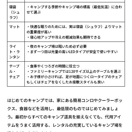
寝袋
・キャンプする季節やキャンプ場の標高（最低気温）に合わ
（シュ
せて選ぶ
ラフ）
マット
・快適な眠りのためには、実は寝袋（シュラフ）よりマット
の重要度が高い
・寝心地アップや冷えの軽減効果も期待できる
ライ
・夜のキャンプ場は暗いため必ず必要
ト・ラ
・まず一つ目は光量の高いLEDタイプが安全で使いやすい
ンタン
テーブ
・食事やくつろぎの時間に役立つ
ル・
・ファミリーキャンプでは120サイズ以上のテーブルを選ぶ
チェア
・お子様が小さければ、足が地面につくロータイプのチェア
もしくはチェアをなくしたお座敷スタイルも良い
はじめてのキャンプでは、家にある簡易コンロやクーラーボッ
クス、食器などを活用し、最低限のものではじめてみましょ
う。最初からすべてのキャンプ道具を揃えなくても、代用アイ
テムをうまく活用する、レンタルの充実しているキャンプ場を