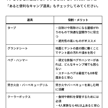
「あると便利なキャンプ道具」もチェックしてみてください。
道具
役割・メリット
タープ
・日除けや雨除けになる屋根がわ
りのもので快適な空間作りに役立
つ
・遮光性の高いものがオススメ
グランドシート
地面とテントの底の間に敷くこと
でテント底の汚れや浸水を防ぐ
ペグ・ハンマー
・頑丈な鉄製ペグやハンマーがあ
れば、どんなキャンプ場でも困ら
ない
・スチールペグは最低でも8本程
度あると安心
焚き火台・バーベキューグリル
焚き火やバーベキューを楽しむ時
に活躍
クーラーボックス
・食材や飲料を保管するためには
必須
・4人家族なら40L以上あると安心