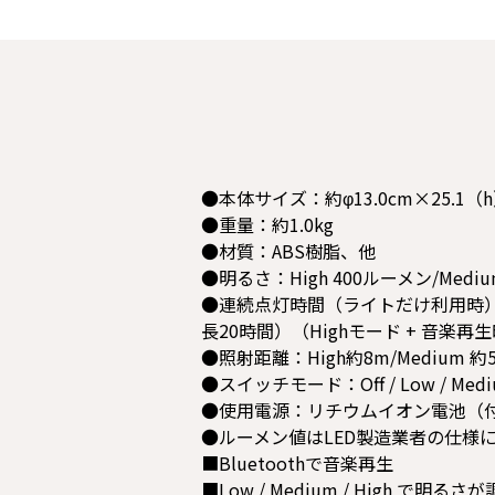
●本体サイズ：約φ13.0cm×25.1（
●重量：約1.0kg
●材質：ABS樹脂、他
●明るさ：High 400ルーメン/Mediu
●連続点灯時間（ライトだけ利用時）：Hi
長20時間）（Highモード + 音楽再生
●照射距離：High約8m/Medium 約
●スイッチモード：Off / Low / Mediu
●使用電源：リチウムイオン電池（
●ルーメン値はLED製造業者の仕様
■Bluetoothで音楽再生
■Low / Medium / High で明る