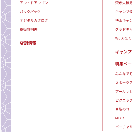
アウトドアワゴン
焚き火検
バックパック
キャンプ
デジタルカタログ
快眠キャ
取扱説明書
グッドキ
WE ARE 
店舗情報
キャンプ
特集ペー
みんなで灯
スポーツ
プールレ
ピクニッ
＃私のコ
MFYR
バーチャ