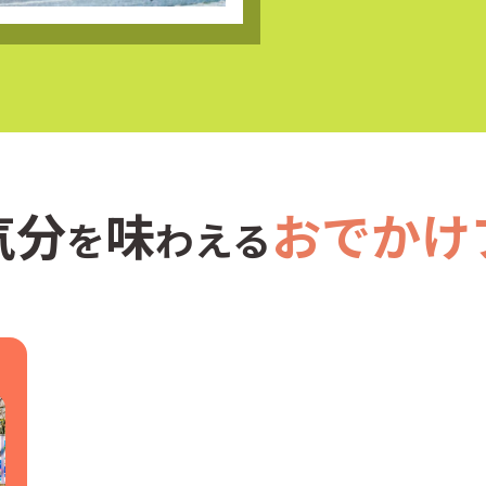
気分
味
おでかけ
を
わえる