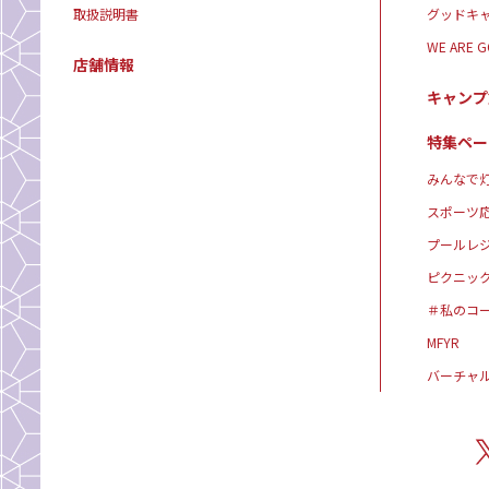
取扱説明書
グッドキ
WE ARE 
店舗情報
キャンプ
特集ペー
みんなで灯
スポーツ
プールレ
ピクニッ
＃私のコ
MFYR
バーチャ